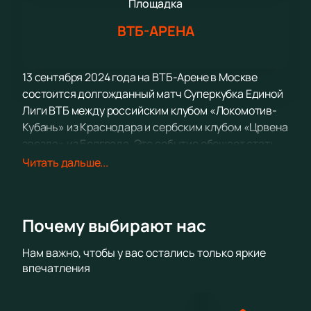
Площадка
ВТБ-АРЕНА
13 сентября 2024 года на ВТБ-Арене в Москве
состоится долгожданный матч Суперкубка Единой
Лиги ВТБ между российским клубом «Локомотив-
Кубань» из Краснодара и сербским клубом «Црвена
звезда» из Белграда. Это событие обещает стать
настоящим баскетбольным праздником, который
Читать дальше...
нельзя пропустить.
«Локомотив-Кубань» — один из ведущих
российских профессиональных баскетбольных
Почему выбирают нас
клубов, выступающий в Единой Лиге ВТБ. Команда
славится своей стабильной игрой и высоким
Нам важно, чтобы у вас остались только яркие
уровнем подготовки, что делает её одним из
впечатления
фаворитов в любом турнире.
С другой стороны, «Црвена звезда» — это
легендарный сербский баскетбольный клуб,