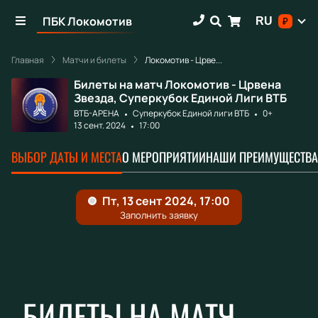
ПБК Локомотив
RU
₽
Главная
Матчи и билеты
Локомотив - Црве...
Билеты на матч Локомотив - Црвена
Звезда, Суперкубок Единой Лиги ВТБ
ВТБ-АРЕНА
Суперкубок Единой лиги ВТБ
0+
13 сент. 2024
17:00
ВЫБОР ДАТЫ И МЕСТА
О МЕРОПРИЯТИИ
НАШИ ПРЕИМУЩЕСТВА
БИЛЕТЫ НА МАТЧ