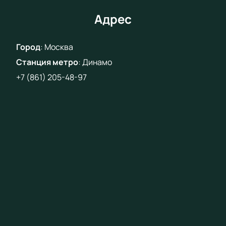
на ВТБ-Арене обещает стать незабываемым
спортивным событием, которое оставит яркие
Адрес
впечатления на долгое время.
Город
:
Москва
Станция метро
:
Динамо
+7 (861) 205-48-97