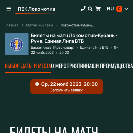
ПБК Локомотив
RU
₽
Главная
Матчи и билеты
Локомотив-Кубань...
Билеты на матч Локомотив-Кубань -
Руна. Единая Лига ВТБ
Баскет-холл (Краснодар)
Единая Лига ВТБ
0+
22 нояб. 2023
20:00
ВЫБОР ДАТЫ И МЕСТА
О МЕРОПРИЯТИИ
НАШИ ПРЕИМУЩЕСТВА
БИЛЕТЫ НА МАТЧ