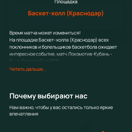
Площадка
Баскет-холл (Краснодар)
Время матча может измениться!
На площадке Баскет-холла (Краснодар) всех
поклонников и болельщиков баскетбола ожидает
интересное событие, матч Локомотив-Кубань -
Руна, Единая Лига ВТБ!
Узнайте, какими бывают стремление к победе и
Читать дальше...
настоящий драйв! В напряженном столкновении
сойдутся лучшие из лучших, чтобы определить
сильнейшего, того, кто в бескомпромиссном
Почему выбирают нас
противостоянии получит заслуженное первенство.
С трибун вы не пропустите ни одного важного
Нам важно, чтобы у вас остались только яркие
момента, потому что следить за происходящим на
впечатления
арене будете буквально затаив дыхание.
У вас есть уникальный шанс стать
непосредственным участником этого спортивного