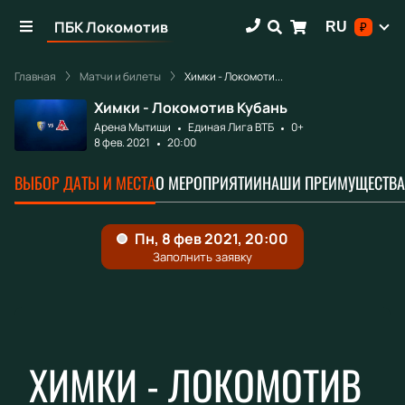
ПБК Локомотив
RU
₽
Главная
Матчи и билеты
Химки - Локомоти...
Химки - Локомотив Кубань
Арена Мытищи
Единая Лига ВТБ
0+
8 фев. 2021
20:00
ВЫБОР ДАТЫ И МЕСТА
О МЕРОПРИЯТИИ
НАШИ ПРЕИМУЩЕСТВА
ХИМКИ - ЛОКОМОТИВ