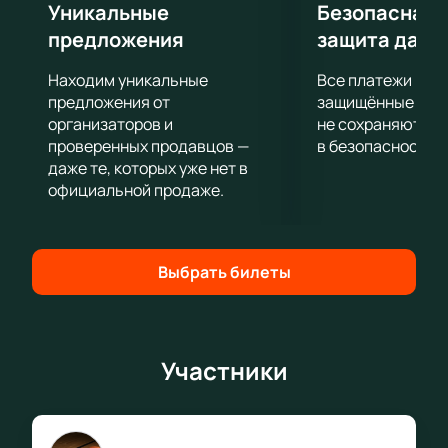
«Локомотив» завершил на втором месте Единой
Уникальные
Безопасная 
Лиги ВТБ.
предложения
защита данн
Приобрести билеты на матч Единой Лиги ВТБ
«Автодор» - «Локомотив-Кубань» можно на нашем
Находим уникальные
Все платежи про
сайте. Покупка билетов онлайн удобна и экономит
предложения от
защищённые шлю
ваше время, ведь не придется стоять в очередях у
организаторов и
не сохраняются 
проверенных продавцов —
в безопасности.
кассы. Возможен обмен и возврат билетов, если
даже те, которых уже нет в
обстоятельства помешают вам посетить игру.
официальной продаже.
Выбрать билеты
Участники