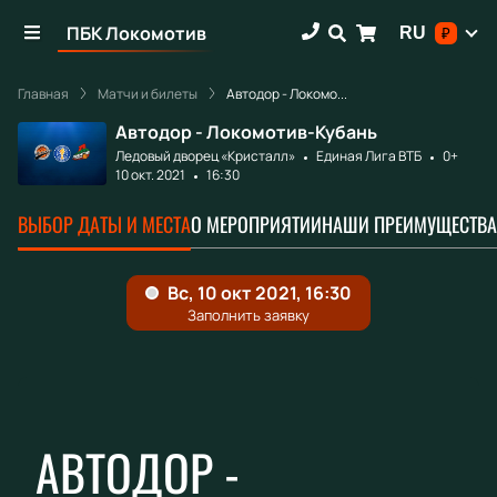
ПБК Локомотив
RU
₽
Главная
Матчи и билеты
Автодор - Локомо...
Автодор - Локомотив-Кубань
Ледовый дворец «Кристалл»
Единая Лига ВТБ
0+
10 окт. 2021
16:30
ВЫБОР ДАТЫ И МЕСТА
О МЕРОПРИЯТИИ
НАШИ ПРЕИМУЩЕСТВА
АВТОДОР -