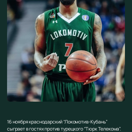
16 ноября краснодарский “Локомотив-Кубань”
сыграет в гостях против турецкого “Тюрк Телекома”.