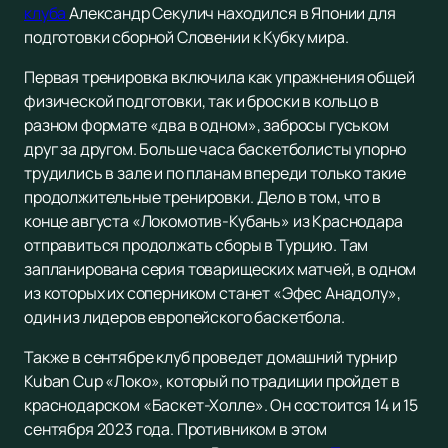
клуба
Александр Секулич находился в Японии для
подготовки сборной Словении к Кубку мира.
Первая тренировка включила как упражнения общей
физической подготовки, так и броски в кольцо в
разном формате «два в одном», забросы гуськом
друг за другом. Больше часа баскетболисты упорно
трудились в зале и по планам впереди только такие
продолжительные тренировки. Дело в том, что в
конце августа «Локомотив-Кубань» из Краснодара
отправиться продолжать сборы в Турцию. Там
запланирована серия товарищеских матчей, в одном
из которых их соперником станет «Эфес Анадолу»,
один из лидеров европейского баскетбола.
Также в сентябре клуб проведет домашний турнир
Kuban Cup «Локо», который по традиции пройдет в
краснодарском «Баскет-Холле». Он состоится 14 и 15
сентября 2023 года. Противником в этом