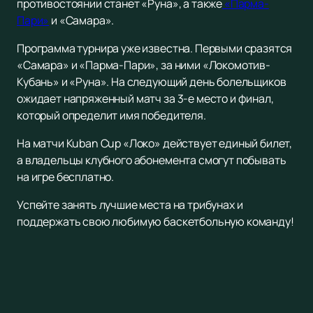
противостоянии станет «Руна», а также
«Парма-
Пари»
и «Самара».
Программа турнира уже известна. Первыми сразятся
«Самара» и «Парма-Пари», за ними «Локомотив-
Кубань» и «Руна». На следующий день болельщиков
ожидает напряженный матч за 3-е место и финал,
который определит имя победителя.
На матчи Kuban Cup «Локо» действует единый билет,
а владельцы клубного абонемента смогут побывать
на игре бесплатно.
Успейте занять лучшие места на трибунах и
поддержать свою любимую баскетбольную команду!