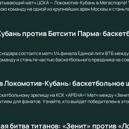
атывающий матч ЦСКА — Локомотив-Кубань в Мегаспорте! У
ою команду на одной из крупнейших арен Москвы и станьте
убань против Бетсити Парма: баскет
снодара состоится матч 1/4 финала Единой лиги ВТБ межд
манду и станьте частью баскетбольного праздника на со
в Локомотив-Кубань: баскетбольное 
скетбольному зрелищу на КСК «АРЕНА»! Матч между «Зени
тием для фанатов. Узнайте, кто выйдет победителем в эт
ая битва титанов: «Зенит» против «Л