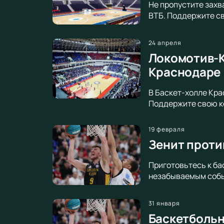
Не пропустите захв
ВТБ. Поддержите св
24 апреля
Локомотив-К
Краснодаре
В Баскет-холле Кра
Поддержите свою ко
19 февраля
Зенит проти
Приготовьтесь к ба
незабываемым собы
31 января
Баскетбольн