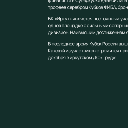
финалиста в Суперкубке Единой лиги
трофеев серебром Кубков ФИБА, брон
БК «Иркут» является постоянным учас
одной площадке с сильными соперник
дивизион. Наивысшим достижением яв
В последнее время Кубок России выше
Каждый из участников стремится при
декабря в иркутском ДС «Труд»!