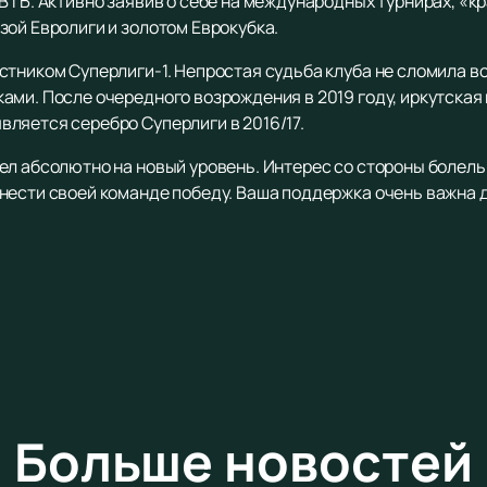
 ВТБ. Активно заявив о себе на международных турнирах, «
зой Евролиги и золотом Еврокубка.
тником Суперлиги-1. Непростая судьба клуба не сломила во
ами. После очередного возрождения в 2019 году, иркутская
ляется серебро Суперлиги в 2016/17.
л абсолютно на новый уровень. Интерес со стороны болельщ
нести своей команде победу. Ваша поддержка очень важна 
Больше новостей