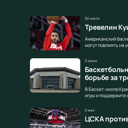
30 июля
Тревелин Ку
Американский баске
могут повлиять на 
3 июня
Баскетбольн
борьбе за тр
В Баскет-холле Кр
игры и поддержите 
5 мая
ЦСКА против