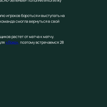
красно-зеленые» пополнили копилку
лю игроков бороться и выступать на
 команда смогла вернуться в свой
иков растет от матча к матчу.
для
«Локо»,
поэтому встречаемся 28