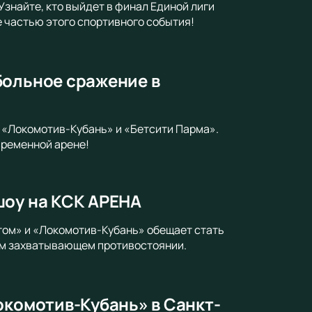
знайте, кто выйдет в финал Единой лиги
 частью этого спортивного события!
больное сражение в
у «Локомотив-Кубань» и «Бетсити Парма».
временной арене!
шоу на КСК АРЕНА
том» и «Локомотив-Кубань» обещает стать
ом захватывающем противостоянии.
окомотив-Кубань» в Санкт-