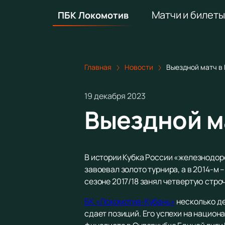
Матчи и билеты
ПБК Локомотив
Главная
Новости
Выездной матч в
19 декабря 2023
Выездной м
В истории Кубка России «железнодоро
завоевал золото турнира, а в 2014-м
сезоне 2017/18 занял четвертую стро
БК «Локомотив-Кубань»
несколько де
сдает позиций. Его успехи на нацио