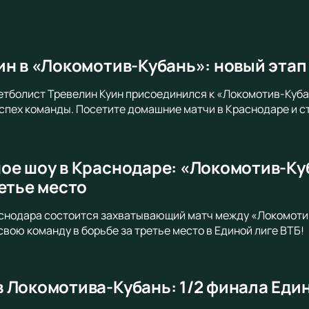
ин в «Локомотив-Кубань»: новый эта
тболист Тревелин Куин присоединился к «Локомотив-Кубань
успех команды. Посетите домашние матчи в Краснодаре и с
ое шоу в Краснодаре: «Локомотив-Ку
етье место
аснодара состоится захватывающий матч между «Локомоти
свою команду в борьбе за третье место в Единой лиге ВТБ!
 Локомотива-Кубань: 1/2 финала Един