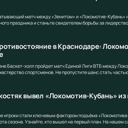
атывающий матч между «Зенитом» и «Локомотив-Кубань» н
ого праздника и станьте свидетелем борьбы за лидерство
ротивостояние в Краснодаре: Локомо
е
ене Баскет-холл пройдет матч Единой Лиги ВТБ между Лок
мастерство спортсменов. Не пропустите шанс стать частью
костяк вывел «Локомотив-Кубань» из
е игроки стали ключевым фактором подъёма «Локомотива-
рта сезона. Узнайте, кто вышел на первый план. На нашем 