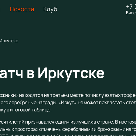
+7 
Новости
Клуб
Биле
 Иркутске
атч в Иркутске
жники» находятся на третьем месте по числу взятых трофее
 – его серебряные награды. «Иркут» не может похвастать сто
чку в итоговой таблице.
сятилетий признавался одним из лучших в стране. В настоя
нальных просторах отмечены серебряными и бронзовыми наг