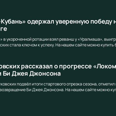
Кубань» одержал уверенную победу 
ге
 в укороченной ротации взял реванш у «Уралмаша», выиграв
ских стала ключом к успеху. На нашем сайте можно купить 
овских рассказал о прогрессе «Локо
и Би Джея Джонсона
ковских подвёл итоги стартового отрезка сезона, отмети
озвращение Би Джея Джонсона. На нашем сайте можно куп