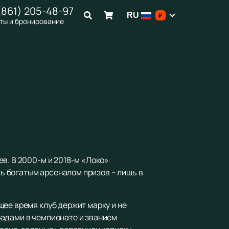
(861) 205-48-97
RU
₽
ты и бронирование
в. В 2000-м и 2018-м «Локо»
ль богатым арсеналом призов – лишь в
щее время клуб держит марку и не
радами в чемпионате и званием