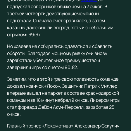
подпускал соперников ближе чем на 7 очков. В
третьей четверти действующие чемпионы
поднажали. Сначала счет сравнялся, а затем
казанцы даже вышли вперед, хоть и с небольшим
отрывом: 69:67.
Но хозяева не собирались сдаваться и сбавлять
обороты. Благодаря мощному рывку они вновь
заработали убедительное преимущество и
завершили игру со счетом 90:82.
Заметим, что в этой игре свою полезность команде
доказал новичок «Локо». Защитник Патрик Миллер
впервые вышел на паркет в составе краснодарской
команды и за 18 минут набрал 9 очков. Лидером игры
стал форвард ДеВон Акун-Перселл, заработав 25
очков.
Главный тренер «Локомотива» Александер Секулич