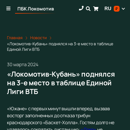
ПБК Локомотив
RU
₽
Главная
Новости
«Локомотив-Кубань» поднялся на 3-е место в таблице
Единой Лиги ВТБ
30 марта 2024
«Локомотив-Кубань» поднялся
на 3-е место в таблице Единой
Лиги ВТБ
«Южане» с первых минут вышли вперед, вызвав
восторг заполненных до отказа трибун
краснодарского «Баскет-Холла». Гостям долго не
удавалось сократить дистанцию:
«Локо»
не