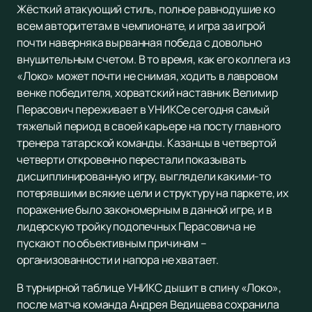
Жёсткий атакующий стиль, полное равнодушие ко
всем авторитетам в чемпионате, и игра за игрой
почти наверняка вырванная победа с довольно
внушительным счетом. В то время, как его коллега из
«Локо» может почти не снимая, ходить в лавровом
венке победителя, хорватский наставник Велимир
Перасович переживает в УНИКСе сегодня самый
тяжелый период в своей карьере на посту главного
тренера татарской команды. Казанцы в четвертой
четверти откровенно перестали показывать
дисциплинированную игру, выглядели какими-то
потерявшими всякие цели и структуру на паркете, их
поражение было закономерным в данной игре, и в
лидерскую тройку подопечных Перасовича не
пускают по объективным причинам –
организованности и напора не хватает.
В турнирной таблице УНИКС дышит в спину «Локо»,
после матча команда Андрея Ведищева сохранила