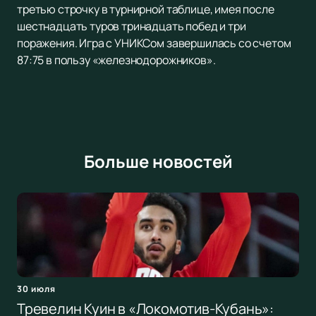
третью строчку в турнирной таблице, имея после
шестнадцать туров тринадцать побед и три
поражения. Игра с УНИКСом завершилась со счетом
87:75 в пользу «железнодорожников».
Больше новостей
30 июля
Тревелин Куин в «Локомотив-Кубань»: