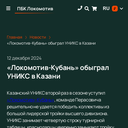
ПБК Локомотив
RU
₽
Главная
Новости
«Локомотив-Кубань» обыграл УНИКС в Казани
12 декабря 2024
«Локомотив-Кубань» обыграл
УНИКС в Казани
Казанский УНИКС второй раз в сезоне уступил
«Локомотиву-Кубань»
, команде Перасовича
решительно не удается победить коллективы из
большой лидерской тройки высшего дивизиона.
УНИКС занимает четвертую строку турнирной
таблицы, краснодарцы уверенно замыкают тройку