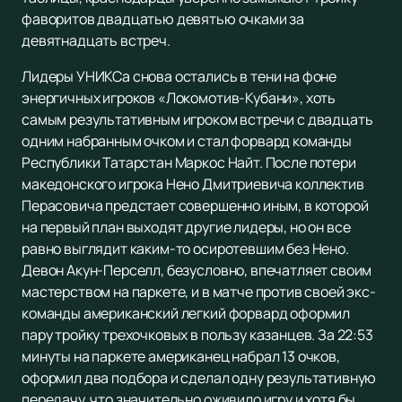
фаворитов двадцатью девятью очками за
девятнадцать встреч.
Лидеры УНИКСа снова остались в тени на фоне
энергичных игроков «Локомотив-Кубани», хоть
самым результативным игроком встречи с двадцать
одним набранным очком и стал форвард команды
Республики Татарстан Маркос Найт. После потери
македонского игрока Нено Дмитриевича коллектив
Перасовича предстает совершенно иным, в которой
на первый план выходят другие лидеры, но он все
равно выглядит каким-то осиротевшим без Нено.
Девон Акун-Перселл, безусловно, впечатляет своим
мастерством на паркете, и в матче против своей экс-
команды американский легкий форвард оформил
пару тройку трехочковых в пользу казанцев. За 22:53
минуты на паркете американец набрал 13 очков,
оформил два подбора и сделал одну результативную
передачу, что значительно оживило игру и хотя бы