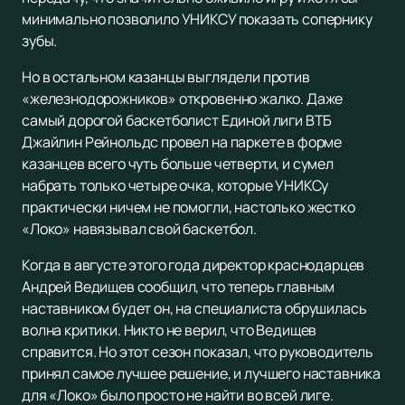
минимально позволило УНИКСУ показать сопернику
зубы.
Но в остальном казанцы выглядели против
«железнодорожников» откровенно жалко. Даже
самый дорогой баскетболист Единой лиги ВТБ
Джайлин Рейнольдс провел на паркете в форме
казанцев всего чуть больше четверти, и сумел
набрать только четыре очка, которые УНИКСу
практически ничем не помогли, настолько жестко
«Локо» навязывал свой баскетбол.
Когда в августе этого года директор краснодарцев
Андрей Ведищев сообщил, что теперь главным
наставником будет он, на специалиста обрушилась
волна критики. Никто не верил, что Ведищев
справится. Но этот сезон показал, что руководитель
принял самое лучшее решение, и лучшего наставника
для «Локо» было просто не найти во всей лиге.