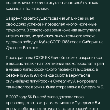
политехнического института и начал свой путь как
команда «Политехник».
За время своего существования БК Енисей имел
свою долю успехов и преодолел многочисленные
трудности. В советское время команда выступала в
низших лигах, но добилась значительного успеха,
одержав победу в Кубке СССР 1988 года в Сибири и на
Дальнем Востоке.
После распада СССР БК Енисей не смог закрепиться
в высших лигах и на протяжении нескольких лет играл
в низших лигах российского первенства. Однако, в
сезоне 1996/1997 команда смогла вернуться в
сильнейшую лигу России, Суперлигу А, но провела
там недолгое время и была отправлена в Суперлигу Б.
В 2007 году БК Енисей снова доказал свою
превосходство, выиграв чемпионат в Суперлиге Б и
вернув себе право выступать в элите российского