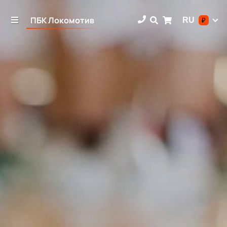
ПБК Локомотив
RU
₽